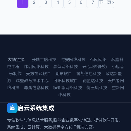
1
2
3
4
5
6
7
下一页 ›
友情链接:
长城工信科技
付安网络科技
帝网网络
彦鑫弱
电工程
伟创网络科技
灏萍网络科技
开心网络服务
小旭音
乐制作
天方夜谈软件
湖布软件
锐势信息科技
政达新能
源
诸暨教育技术中心
可阳科技软件
德盟达科技
天启者网
络科技
尊鸿信息科技
槟郁汝网络科技
优玉凤科技
空新网
络科技
启云系统集成
启
专注软件与信息技术服务,赋能企业数字化转型。提供软件开发、
系统集成、云计算、大数据等全方位IT解决方案。