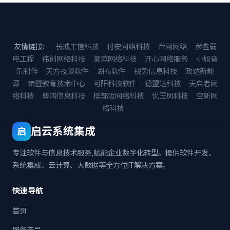
友情链接:
长城工信科技
付安网络科技
帝网网络
彦鑫弱
电工程
伟创网络科技
灏萍网络科技
开心网络服务
小旭音
乐制作
天方夜谈软件
湖布软件
锐势信息科技
政达新能
源
诸暨教育技术中心
可阳科技软件
德盟达科技
天启者网
络科技
尊鸿信息科技
槟郁汝网络科技
优玉凤科技
空新网
络科技
启云系统集成
启
专注软件与信息技术服务,赋能企业数字化转型。提供软件开发、
系统集成、云计算、大数据等全方位IT解决方案。
快速导航
首页
服务产品